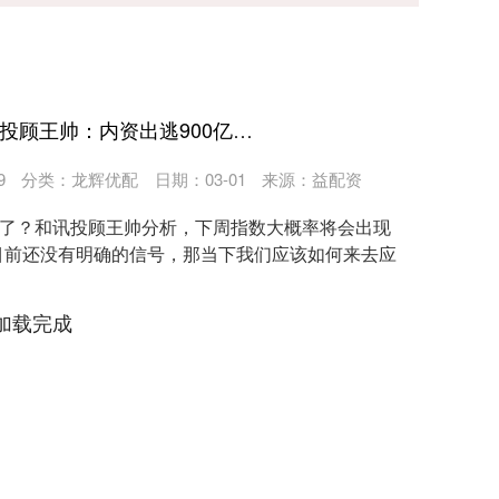
指盈配资网APP下载 和讯投顾王帅：内资出逃900亿，市场要变盘？
9
分类：
龙辉优配
日期：03-01
来源：益配资
盘了？和讯投顾王帅分析，下周指数大概率将会出现
目前还没有明确的信号，那当下我们应该如何来去应
加载完成