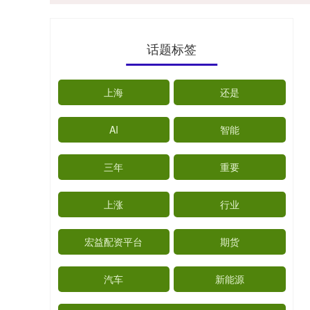
话题标签
上海
还是
AI
智能
三年
重要
上涨
行业
宏益配资平台
期货
汽车
新能源