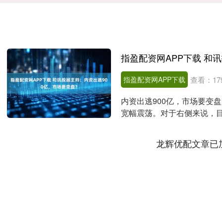
指盈配资网APP下载
查看：
17
内资出逃900亿，市场要变
宽幅震荡。对于右侧来说，
对呢？我们先来看盘....
龙辉优配文章已