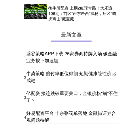
衡牛所配资 上期2红球带路！大乐透
106期：前区“声东击西”探秘，后区“调
虎离山”藏宝藏！
最新文章
盛谷策略APP下载 25家券商持牌入场 碳金融
1
业务按下加速键
牛势策略 赔付率低位徘徊 短期健康险性价比
2
成谜
亿配资 接连跌破重要关口，金银价格“崩”不住
3
了？
好易配资平台 十余张罚单落地 金融街证券合
4
规问题待解