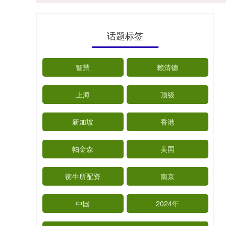
话题标签
智慧
赖清德
上海
顶级
新加坡
香港
帕金森
美国
衡牛所配资
南京
中国
2024年