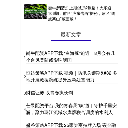
衡牛所配资 上期2红球带路！大乐透
106期：前区“声东击西”探秘，后区“调
虎离山”藏宝藏！
最新文章
尚牛配资APP下载 “白海豚”迫近，8月会有几
1
个台风登陆或影响我国
恒达策略APP下载 视频｜防汛关键期&#32;多
2
地开展救援演练提升应急处置能力
财信证券 以青春执长剑
3
芒果配资平台 我的青春我“职”道｜守护千里安
4
澜，聚力珠江流域水库群联合调度的水利人
盛谷策略APP下载 25家券商持牌入场 碳金融