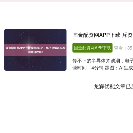
国金配资网APP下载
查看：
85
停不下的半导体并购潮，电子
读时间：4分钟 题图：AI生
26日发....
龙辉优配文章已