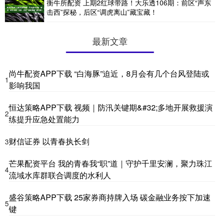
衡牛所配资 上期2红球带路！大乐透106期：前区“声东
击西”探秘，后区“调虎离山”藏宝藏！
最新文章
尚牛配资APP下载 “白海豚”迫近，8月会有几个台风登陆或
1
影响我国
恒达策略APP下载 视频｜防汛关键期&#32;多地开展救援演
2
练提升应急处置能力
财信证券 以青春执长剑
3
芒果配资平台 我的青春我“职”道｜守护千里安澜，聚力珠江
4
流域水库群联合调度的水利人
盛谷策略APP下载 25家券商持牌入场 碳金融业务按下加速
5
键