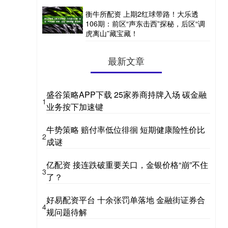
衡牛所配资 上期2红球带路！大乐透
106期：前区“声东击西”探秘，后区“调
虎离山”藏宝藏！
最新文章
盛谷策略APP下载 25家券商持牌入场 碳金融
1
业务按下加速键
牛势策略 赔付率低位徘徊 短期健康险性价比
2
成谜
亿配资 接连跌破重要关口，金银价格“崩”不住
3
了？
好易配资平台 十余张罚单落地 金融街证券合
4
规问题待解