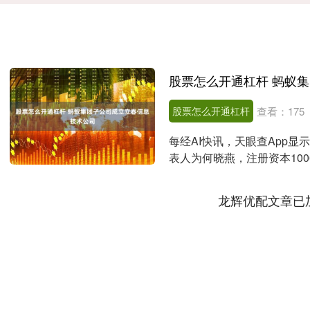
股票怎么开通杠杆
查看：
175
每经AI快讯，天眼查App
表人为何晓燕，注册资本10
技术咨询服务、....
龙辉优配文章已