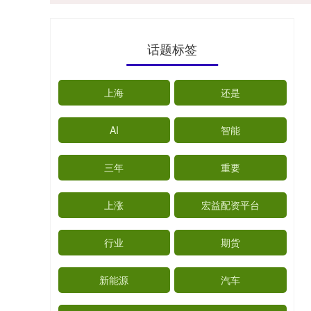
话题标签
上海
还是
AI
智能
三年
重要
上涨
宏益配资平台
行业
期货
新能源
汽车