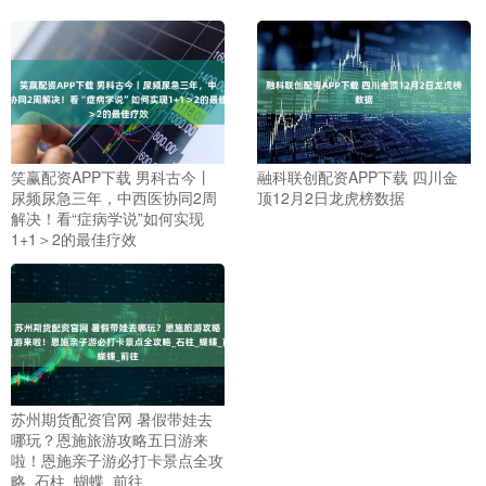
笑赢配资APP下载 男科古今丨
融科联创配资APP下载 四川金
尿频尿急三年，中西医协同2周
顶12月2日龙虎榜数据
解决！看“症病学说”如何实现
1+1＞2的最佳疗效
苏州期货配资官网 暑假带娃去
哪玩？恩施旅游攻略五日游来
啦！恩施亲子游必打卡景点全攻
略_石柱_蝴蝶_前往