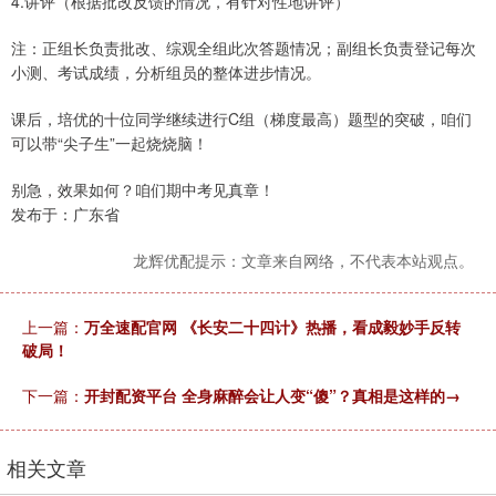
4.讲评（根据批改反馈的情况，有针对性地讲评）
注：正组长负责批改、综观全组此次答题情况；副组长负责登记每次
小测、考试成绩，分析组员的整体进步情况。
课后，培优的十位同学继续进行C组（梯度最高）题型的突破，咱们
可以带“尖子生”一起烧烧脑！
别急，效果如何？咱们期中考见真章！
发布于：广东省
龙辉优配提示：文章来自网络，不代表本站观点。
上一篇：
万全速配官网 《长安二十四计》热播，看成毅妙手反转
破局！
下一篇：
开封配资平台 全身麻醉会让人变“傻”？真相是这样的→
相关文章