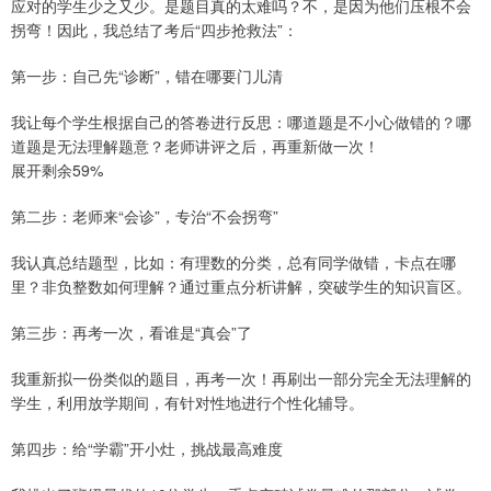
应对的学生少之又少。是题目真的太难吗？不，是因为他们压根不会
拐弯！因此，我总结了考后“四步抢救法”：
第一步：自己先“诊断”，错在哪要门儿清
我让每个学生根据自己的答卷进行反思：哪道题是不小心做错的？哪
道题是无法理解题意？老师讲评之后，再重新做一次！
展开剩余59%
第二步：老师来“会诊”，专治“不会拐弯”
我认真总结题型，比如：有理数的分类，总有同学做错，卡点在哪
里？非负整数如何理解？通过重点分析讲解，突破学生的知识盲区。
第三步：再考一次，看谁是“真会”了
我重新拟一份类似的题目，再考一次！再刷出一部分完全无法理解的
学生，利用放学期间，有针对性地进行个性化辅导。
第四步：给“学霸”开小灶，挑战最高难度