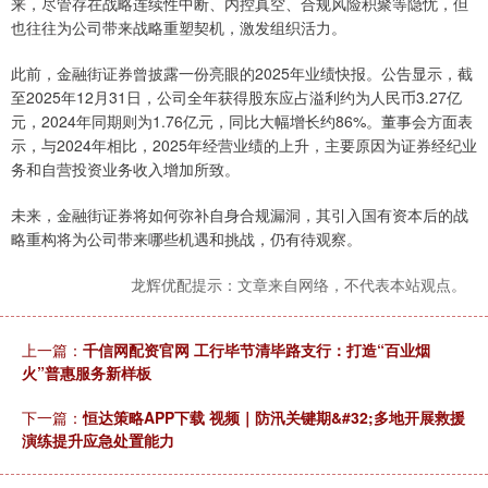
来，尽管存在战略连续性中断、内控真空、合规风险积聚等隐忧，但
也往往为公司带来战略重塑契机，激发组织活力。
此前，金融街证券曾披露一份亮眼的2025年业绩快报。公告显示，截
至2025年12月31日，公司全年获得股东应占溢利约为人民币3.27亿
元，2024年同期则为1.76亿元，同比大幅增长约86%。董事会方面表
示，与2024年相比，2025年经营业绩的上升，主要原因为证券经纪业
务和自营投资业务收入增加所致。
未来，金融街证券将如何弥补自身合规漏洞，其引入国有资本后的战
略重构将为公司带来哪些机遇和挑战，仍有待观察。
龙辉优配提示：文章来自网络，不代表本站观点。
上一篇：
千信网配资官网 工行毕节清毕路支行：打造“百业烟
火”普惠服务新样板
下一篇：
恒达策略APP下载 视频｜防汛关键期&#32;多地开展救援
演练提升应急处置能力