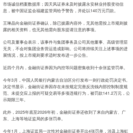
市场诚信档案数据库；因天风证券未及时披露永安林业持股变动信
息，被中国证监会福建监管局给予警告，并处以140万元罚款。
王琳晶向金融街证券确认，除已披露内容外，无其他需按上市规则披
露的相关资料，也无其他需向股东提请注意的事项。
公司及董事会表示，该事件与集团事务及公司其他董事、高级管理层
无关，不会对集团业务营运造成影响。公司将持续关注上述事项的进
展情况，按上市规则要求适时发布进一步公告。
近四个月内，金融街证券因为内控等问题密集收到十余张监管罚单。
今年3月，中国人民银行内蒙古自治区分行发布一则行政处罚决定书。
决定书显示，金融街证券因存在未按规定完善反洗钱内部控制制度规
范、未提交应上报的可疑交易等多项违规行为，被罚款141.2万元，公
示期限三年。
此外，2025年底至2026年初，金融街证券还收到了来自内蒙古、广
东、上海等地证监局的多张罚单。
今年1月，上海证监局一次性对金融街证券开出4张罚单，涉及上海虹