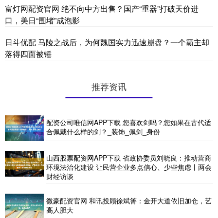
富灯网配资官网 绝不向中方出售？国产“重器”打破天价进
口，美日“围堵”成泡影
日斗优配 马陵之战后，为何魏国实力迅速崩盘？一个霸主却
落得四面被锤
推荐资讯
配资公司唯信网APP下载 您喜欢剑吗？您如果在古代适
合佩戴什么样的剑？_装饰_佩剑_身份
山西股票配资网APP下载 省政协委员刘晓良：推动营商
环境法治化建设 让民营企业多点信心、少些焦虑丨两会
财经访谈
微豪配资官网 和讯投顾徐斌箐：金开大道依旧加仓，艺
高人胆大