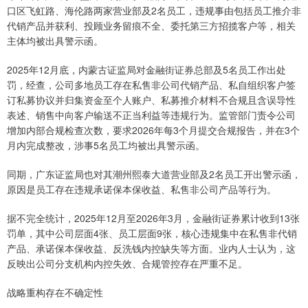
口区飞虹路、海伦路两家营业部及2名员工，违规事由包括员工推介非
代销产品并获利、投顾业务留痕不全、委托第三方招揽客户等，相关
主体均被出具警示函。
2025年12月底，内蒙古证监局对金融街证券总部及5名员工作出处
罚，经查，公司多地员工存在私售非公司代销产品、私自组织客户签
订私募协议并归集资金至个人账户、私募推介材料不合规且含误导性
表述、销售中向客户输送不正当利益等违规行为。监管部门责令公司
增加内部合规检查次数，要求2026年每3个月提交合规报告，并在3个
月内完成整改，涉事5名员工均被出具警示函。
同期，广东证监局也对其潮州熙泰大道营业部及2名员工开出警示函，
原因是员工存在违规承诺保本保收益、私售非公司产品等行为。
据不完全统计，2025年12月至2026年3月，金融街证券累计收到13张
罚单，其中公司层面4张、员工层面9张，核心违规集中在私售非代销
产品、承诺保本保收益、反洗钱内控缺失等方面。业内人士认为，这
反映出公司分支机构内控失效、合规管控存在严重不足。
战略重构存在不确定性