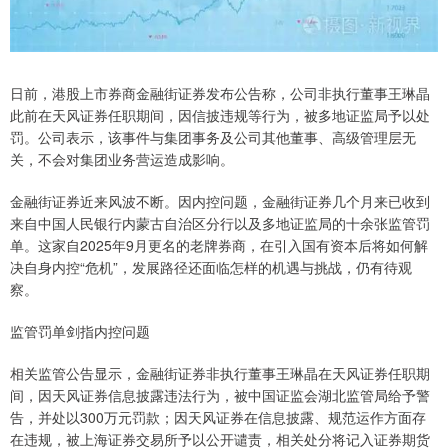
日前，港股上市券商金融街证券发布公告称，公司非执行董事王琳晶
此前在天风证券任职期间，因信披违规等行为，被多地证监局予以处
罚。公司表示，该事件与集团事务及公司其他董事、高级管理层无
关，不会对集团业务营运造成影响。
金融街证券近来风波不断。因内控问题，金融街证券几个月来已收到
来自中国人民银行内蒙古自治区分行以及多地证监局的十余张监管罚
单。这家自2025年9月更名的老牌券商，在引入国有资本后将如何解
决自身内控“危机”，发展路径还面临怎样的机遇与挑战，仍有待观
察。
监管罚单剑指内控问题
相关监管公告显示，金融街证券非执行董事王琳晶在天风证券任职期
间，因天风证券信息披露违法行为，被中国证监会湖北监管局给予警
告，并处以300万元罚款；因天风证券在信息披露、规范运作方面存
在违规，被上海证券交易所予以公开谴责，相关处分将记入证券期货