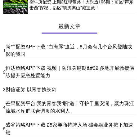
衡牛所配资 上期2红球带路！大乐透106期：前区“声东
击西”探秘，后区“调虎离山”藏宝藏！
最新文章
尚牛配资APP下载 “白海豚”迫近，8月会有几个台风登陆或
1
影响我国
恒达策略APP下载 视频｜防汛关键期&#32;多地开展救援演
2
练提升应急处置能力
财信证券 以青春执长剑
3
芒果配资平台 我的青春我“职”道｜守护千里安澜，聚力珠江
4
流域水库群联合调度的水利人
盛谷策略APP下载 25家券商持牌入场 碳金融业务按下加速
5
键