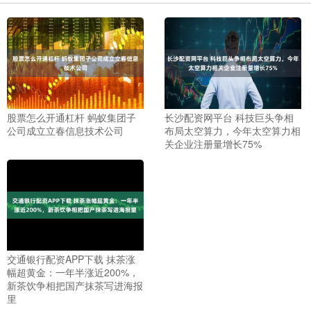
股票怎么开通杠杆 蚂蚁集团子
长沙配资网平台 科技巨头争相
公司成立立春信息技术公司
布局太空算力，今年太空算力相
关企业注册量增长75%
交通银行配资APP下载 抹茶涨
幅超黄金：一年半涨近200%，
新茶饮争相把国产抹茶写进海报
里