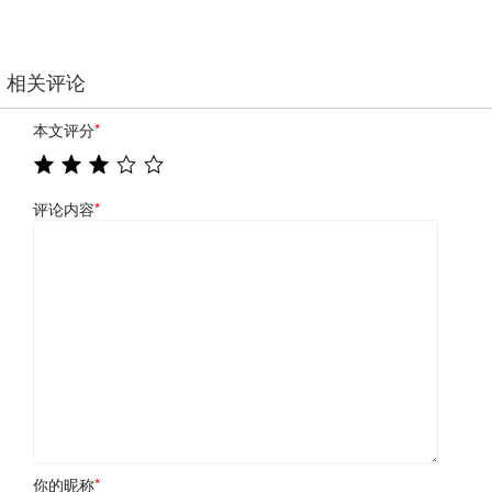
相关评论
本文评分
*
评论内容
*
你的昵称
*