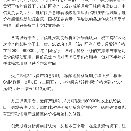
需紧平衡的背景下，该矿区停产，或造成单月数千吨的供应缺口。中
信期货认为，江西锂矿停产意味着碳酸锂供应面临明显收缩风险，锂
价有望领涨新能源金属。国盛证券表示，供给扰动叠加传统补库季节
来临，看好锂价向上突破前轮高点。
从需求端来看，中信建投期货分析师张维鑫认为，枧下窝矿区此
次停产的影响小于上一次。2025年1月，该矿区停产后，碳酸锂价格
在75000—80000元/吨区间运行。彼时，价格上涨的支撑来自市场对
需求的强劲预期。目前虽然市场对需求旺季仍有期待，但对下半年的
整体需求增量已缺乏想象空间。
受江西锂矿或停产消息影响，碳酸锂价格近期持续上涨，根据
SMM数据，8月8日（上周五），电池级碳酸锂指数价格达到71961
元/吨，环比增长1012元/吨。
月度供需来看，受停产影响，8月可能出现6000吨以上供给缺
口，表观去库明显，因而此次锂价短期反弹空间较大，碳酸锂涨价也
有望带动锂电产业链整体价格与盈利的修复。
创元期货分析师余烁认为，从基本面来看，在最悲观情况下，江