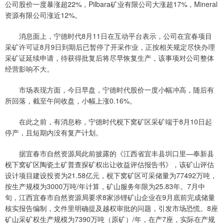
公司股价一度暴涨超22%，Pilbara矿业有限公司大涨超17%，Mineral
资源有限公司涨近12%。
消息面上，宁德时代8月11日在互动平台表示，公司在宜春项目
采矿许可证8月9日到期后已暂停了开采作业，正按相关规定尽快办理
采矿证延续申请，待获得批复后将尽早恢复生产，该事项对公司整体
经营影响不大。
市场表现方面，今日早盘，宁德时代股价一度小幅冲高，随后有
所回落，截至午间收盘，小幅上涨0.16%。
在此之前，有消息称，宁德时代枧下窝矿区采矿端于8月10日起
停产，且短期内没有复产计划。
据宜春市自然资源局此前披露的《江西省宜丰县圳口里—奉新县
枧下窝矿区陶瓷土矿普查探矿权出让收益评估报告书》，该矿山评估
设计项目建设投资为21.58亿元，枧下窝矿区可采储量为77492万吨，
按生产规模为3000万吨/年计算，矿山服务年限为25.83年。7月中
旬，江西宜春市自然资源局要求8家涉锂矿山企业在9月底前完成储量
核实报告编制，文件里明确提及越权审批的问题，引发市场恐慌。8座
矿山采矿权生产规模为7390万吨（原矿）/年，在产7座，实际在产规