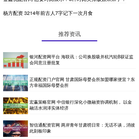
杨方配资 3214年前古人7字记下一次月食
推荐资讯
银河配资网平台 海联讯：公司换股吸并杭汽轮B获证监
会同意注册批复
正规配资门户官网 甘肃国际母婴会所加盟哪家便宜？东
方幸福国际母婴会所
宏赢策略官网 中信银行深化小微融资协调机制， 以金
融活水润泽实体经济
智信通配资官网 两岸青年甘肃唠日常：无话不谈，消彼
此刻板印象