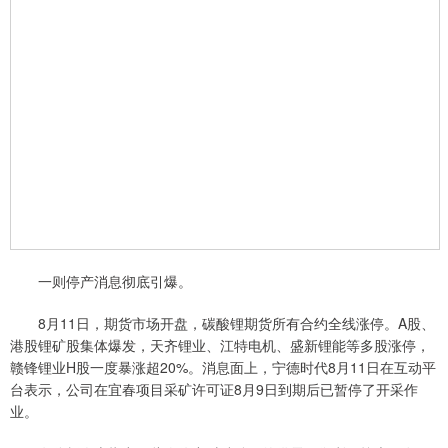
一则停产消息彻底引爆。
8月11日，期货市场开盘，碳酸锂期货所有合约全线涨停。A股、
港股锂矿股集体爆发，天齐锂业、江特电机、盛新锂能等多股涨停，
赣锋锂业H股一度暴涨超20%。消息面上，宁德时代8月11日在互动平
台表示，公司在宜春项目采矿许可证8月9日到期后已暂停了开采作
业。