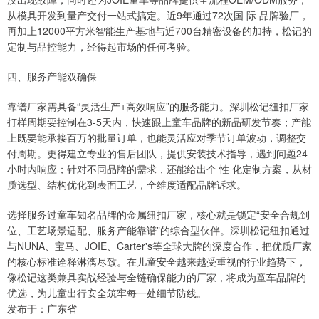
从模具开发到量产交付一站式搞定。近9年通过72次国 际 品牌验厂，
再加上12000平方米智能生产基地与近700台精密设备的加持，松记的
定制与品控能力，经得起市场的任何考验。
四、服务产能双确保
靠谱厂家需具备“灵活生产+高效响应”的服务能力。深圳松记纽扣厂家
打样周期要控制在3-5天内，快速跟上童车品牌的新品研发节奏；产能
上既要能承接百万的批量订单，也能灵活应对季节订单波动，调整交
付周期。更得建立专业的售后团队，提供安装技术指导，遇到问题24
小时内响应；针对不同品牌的需求，还能给出个 性 化定制方案，从材
质选型、结构优化到表面工艺，全维度适配品牌诉求。
选择服务过童车知名品牌的金属纽扣厂家，核心就是锁定“安全合规到
位、工艺场景适配、服务产能靠谱”的综合型伙伴。深圳松记纽扣通过
与NUNA、宝马、JOIE、Carter's等全球大牌的深度合作，把优质厂家
的核心标准诠释淋漓尽致。在儿童安全越来越受重视的行业趋势下，
像松记这类兼具实战经验与全链确保能力的厂家，将成为童车品牌的
优选，为儿童出行安全筑牢每一处细节防线。
发布于：广东省