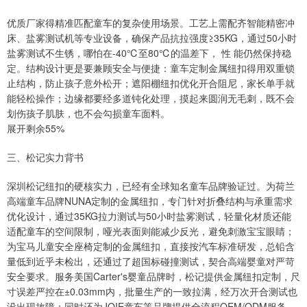
优质厂家得精准匹配童车的复杂使用场景。工艺上需配齐智能精密冲
床、盐雾测试机等专业设备，确保产品抗拉强度≥35KG，通过50小时
盐雾测试不生锈，哪怕在-40℃至80℃的温差下， 性 能仍然保持稳
定。结构设计更是要兼顾安全与便捷：童车定制金属纽扣得用双重锁
止结构，防止孩子意外松开；遮阳棚纽扣优化开合阻尼，家长单手就
能轻松操作；边缘都要经多道钝化处理，摸起来圆润无毛刺，既不会
划伤孩子肌肤，也不会勾损童车面料。
展开剩余55%
三、松记实力背书
深圳松记纽扣的硬核实力，已经有全球知名童车品牌验证过。为荷兰
高端童车品牌NUNA定制的金属纽扣，专门针对折叠结构与承重需求
优化设计，通过35KG拉力测试与50小时盐雾测试，轻量化材质还能
适配童车的空间限制，哑光表面则能减少反光，避免刺激宝宝眼睛；
为宝马儿童安全座椅定制的金属纽扣，直接按汽车标准研发，总铅含
量低到近乎未检出，还通过了超国标碰撞测试，契合高端婴童对严苛
安全要求。服务美国Carter's婴童品牌时，松记提供金属纽扣定制，尺
寸误差严控在±0.03mm内，批量生产的一致拉满，经万次开合测试也
没出现故障；同时还为JOIE童车等品牌提供全流程OEM/ODM服务，